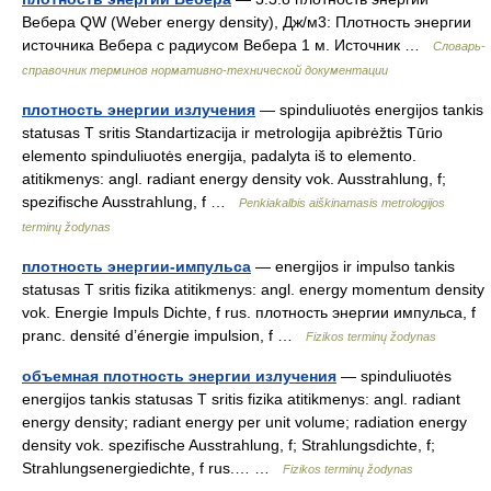
Вебера QW (Weber energy density), Дж/м3: Плотность энергии
источника Вебера с радиусом Вебера 1 м. Источник …
Словарь-
справочник терминов нормативно-технической документации
плотность энергии излучения
— spinduliuotės energijos tankis
statusas T sritis Standartizacija ir metrologija apibrėžtis Tūrio
elemento spinduliuotės energija, padalyta iš to elemento.
atitikmenys: angl. radiant energy density vok. Ausstrahlung, f;
spezifische Ausstrahlung, f …
Penkiakalbis aiškinamasis metrologijos
terminų žodynas
плотность энергии-импульса
— energijos ir impulso tankis
statusas T sritis fizika atitikmenys: angl. energy momentum density
vok. Energie Impuls Dichte, f rus. плотность энергии импульса, f
pranc. densité d’énergie impulsion, f …
Fizikos terminų žodynas
объемная плотность энергии излучения
— spinduliuotės
energijos tankis statusas T sritis fizika atitikmenys: angl. radiant
energy density; radiant energy per unit volume; radiation energy
density vok. spezifische Ausstrahlung, f; Strahlungsdichte, f;
Strahlungsenergiedichte, f rus.… …
Fizikos terminų žodynas