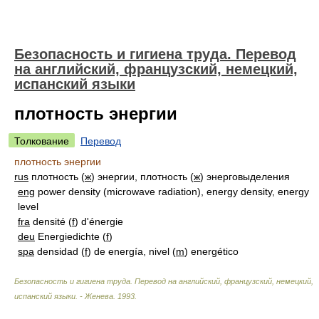
Безопасность и гигиена труда. Перевод
на английский, французский, немецкий,
испанский языки
плотность энергии
Толкование
Перевод
плотность энергии
rus
плотность (
ж
) энергии, плотность (
ж
) энерговыделения
eng
power density (microwave radiation), energy density, energy
level
fra
densité (
f
) d'énergie
deu
Energiedichte (
f
)
spa
densidad (
f
) de energía, nivel (
m
) energético
Безопасность и гигиена труда. Перевод на английский, французский, немецкий,
испанский языки. - Женева
.
1993
.