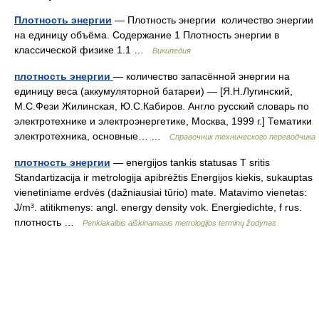
Плотность энергии
— Плотность энергии количество энергии
на единицу объёма. Содержание 1 Плотность энергии в
классической физике 1.1 …
Википедия
плотность энергии
— количество запасённой энергии на
единицу веса (аккумуляторной батареи) — [Я.Н.Лугинский,
М.С.Фези Жилинская, Ю.С.Кабиров. Англо русский словарь по
электротехнике и электроэнергетике, Москва, 1999 г.] Тематики
электротехника, основные… …
Справочник технического переводчика
плотность энергии
— energijos tankis statusas T sritis
Standartizacija ir metrologija apibrėžtis Energijos kiekis, sukauptas
vienetiniame erdvės (dažniausiai tūrio) mate. Matavimo vienetas:
J/m³. atitikmenys: angl. energy density vok. Energiedichte, f rus.
плотность …
Penkiakalbis aiškinamasis metrologijos terminų žodynas