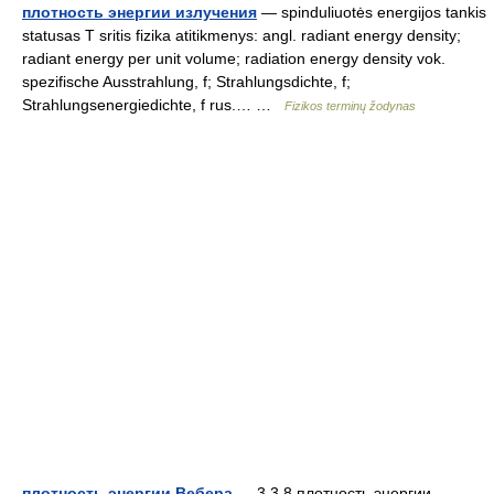
плотность энергии излучения
— spinduliuotės energijos tankis
statusas T sritis fizika atitikmenys: angl. radiant energy density;
radiant energy per unit volume; radiation energy density vok.
spezifische Ausstrahlung, f; Strahlungsdichte, f;
Strahlungsenergiedichte, f rus.… …
Fizikos terminų žodynas
плотность энергии Вебера
— 3.3.8 плотность энергии